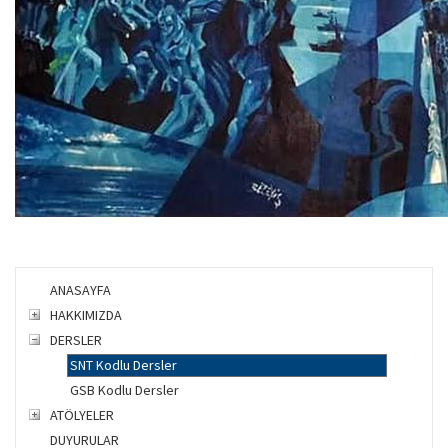
ANASAYFA
HAKKIMIZDA
DERSLER
SNT Kodlu Dersler
GSB Kodlu Dersler
ATÖLYELER
DUYURULAR