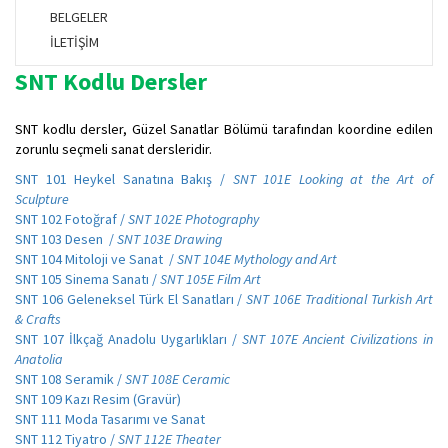
BELGELER
İLETİŞİM
SNT Kodlu Dersler
SNT kodlu dersler, Güzel Sanatlar Bölümü tarafından koordine edilen
zorunlu seçmeli sanat dersleridir.
SNT 101 Heykel Sanatına Bakış /
SNT 101E Looking at the Art of
Sculpture
SNT 102 Fotoğraf /
SNT 102E Photography
SNT 103 Desen /
SNT 103E Drawing
SNT 104 Mitoloji ve Sanat /
SNT 104E Mythology and Art
SNT 105 Sinema Sanatı /
SNT 105E Film Art
SNT 106 Geleneksel Türk El Sanatları /
SNT 106E Traditional Turkish Art
& Crafts
SNT 107 İlkçağ Anadolu Uygarlıkları /
SNT 107E Ancient Civilizations in
Anatolia
SNT 108 Seramik /
SNT 108E Ceramic
SNT 109 Kazı Resim (Gravür)
SNT 111 Moda Tasarımı ve Sanat
SNT 112 Tiyatro /
SNT 112E Theater