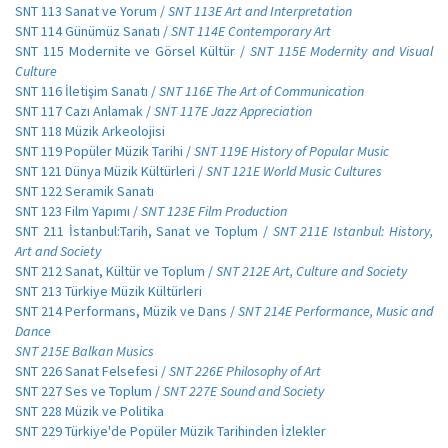
SNT 113 Sanat ve Yorum /
SNT 113E Art and Interpretation
SNT 114 Günümüz Sanatı /
SNT 114E Contemporary Art
SNT 115 Modernite ve Görsel Kültür /
SNT 115E Modernity and Visual
Culture
SNT 116 İletişim Sanatı /
SNT 116E The Art of Communication
SNT 117 Cazı Anlamak /
SNT 117E Jazz Appreciation
SNT 118 Müzik Arkeolojisi
SNT 119 Popüler Müzik Tarihi /
SNT 119E History of Popular Music
SNT 121 Dünya Müzik Kültürleri /
SNT 121E World Music Cultures
SNT 122 Seramik Sanatı
SNT 123 Film Yapımı /
SNT 123E Film Production
SNT 211 İstanbul:Tarih, Sanat ve Toplum /
SNT 211E Istanbul: History,
Art and Society
SNT 212 Sanat, Kültür ve Toplum /
SNT 212E Art, Culture and Society
SNT 213 Türkiye Müzik Kültürleri
SNT 214 Performans, Müzik ve Dans /
SNT 214E Performance, Music and
Dance
SNT 215E Balkan Musics
SNT 226 Sanat Felsefesi /
SNT 226E Philosophy of Art
SNT 227 Ses ve Toplum /
SNT 227E Sound and Society
SNT 228 Müzik ve Politika
SNT 229 Türkiye'de Popüler Müzik Tarihinden İzlekler